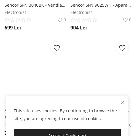
Sencor SFN 3040BK - Ventilator stand Sencor
Sencor SFN 9025WH - Aparat de răcire a aerului Sencor
Electronist
Electronist
0
0
699
Lei
904
Lei
Sencor SFN 9014SL - Aparat de răcire a aerului Sencor
Sencor SAC MT1803CH - Aparat de aer condiționat portabil Sencor
This site uses cookies. By continuing to browse the
Electronist
Electronist
site, you are agreeing to our use of cookies.
0
0
799
Lei
3.779
Lei
Acceptă Cookie-uri