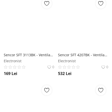
Sencor SFT 3113BK - Ventilator de coloană Sencor
Sencor SFT 4207BK - Ventilator tip coloană Sencor
Electronist
Electronist
0
0
169
Lei
532
Lei