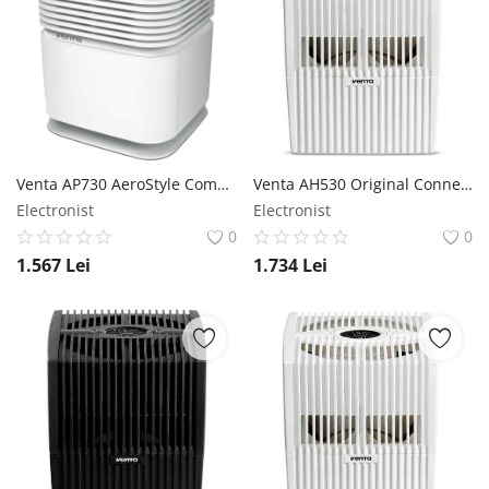
Venta AP730 AeroStyle Compact Purificator alb - Purificator de aer Venta
Venta AH530 Original Connect alb - Purificator de aer cu umidificator Venta
Electronist
Electronist
0
0
1.567
Lei
1.734
Lei