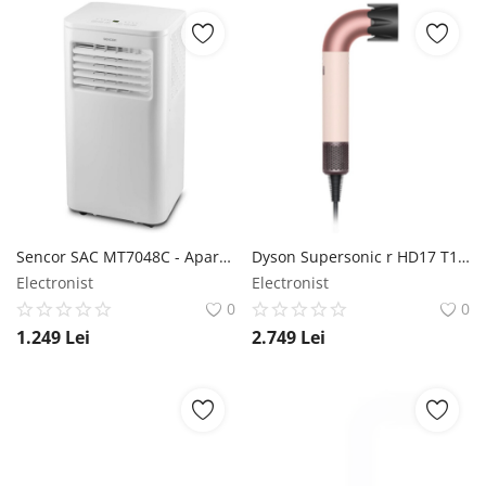
Sencor SAC MT7048C - Aparat de aer condiționat mobil Sencor
Dyson Supersonic r HD17 T1/T2 ceramic roz / aur roz - Uscător de păr Dyson
Electronist
Electronist
0
0
1.249
Lei
2.749
Lei