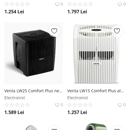
0
0
1.254
Lei
1.797
Lei
Venta LW25 Comfort Plus negru strălucitor - Purificator de aer cu umidificator Venta
Venta LW15 Comfort Plus alb strălucitor - Purificator de aer cu umidificator Venta
Electronist
Electronist
0
0
1.589
Lei
1.257
Lei