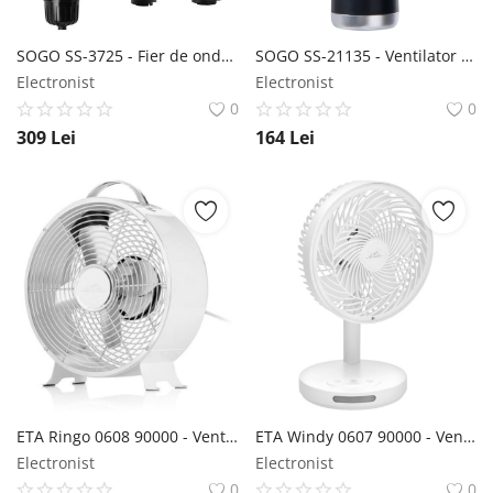
SOGO SS-3725 - Fier de ondulat SOGO
SOGO SS-21135 - Ventilator portabil SOGO
Electronist
Electronist
0
0
309
Lei
164
Lei
ETA Ringo 0608 90000 - Ventilator de masă ETA
ETA Windy 0607 90000 - Ventilator de masă ETA
Electronist
Electronist
0
0