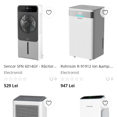
Sencor SFN 6014GY - Răcitor de aer Sencor
Rohnson R-91912 Ion &amp; Filtru de aer - Dezumidificator Rohnson
Electronist
Electronist
0
0
529
Lei
947
Lei