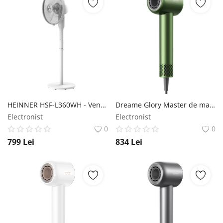
HEINNER HSF-L360WH - Ventilator stand HEINNER
Dreame Glory Master de mare viteză - verde - Uscător de păr Dreame
Electronist
Electronist
0
0
799
Lei
834
Lei