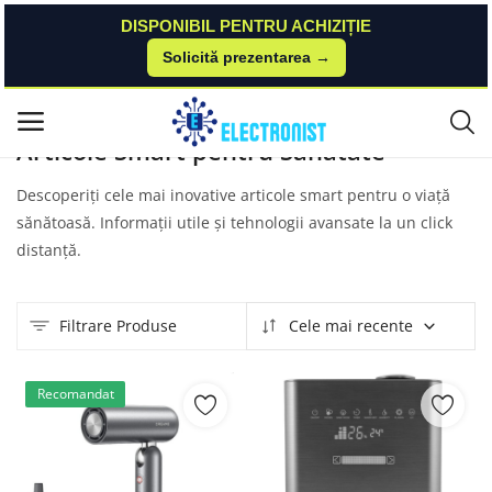
DISPONIBIL PENTRU ACHIZIȚIE
Solicită prezentarea →
Acasă
Produse
Articole Smart Sănătate
Meniu principal
Articole Smart pentru Sănătate
Categorii
Descoperiți cele mai inovative articole smart pentru o viață
sănătoasă. Informații utile și tehnologii avansate la un click
Acasă
distanță.
Listă de dorințe
Filtrare Produse
Cele mai recente
Contact
Blog
Recomandat
Autentificare