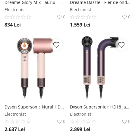
Dreame Glory Mix - auriu - Uscător de păr Dreame
Dreame Dazzle - Fier de ondulat Dreame
Electronist
Electronist
0
0
834
Lei
1.559
Lei
Dyson Supersonic Nural HD16 T1/T2 ceramică roz/roz auriu - Uscător de păr Dyson
Dyson Supersonic r HD18 jasper plum - Uscător de păr Dyson
Electronist
Electronist
0
0
2.637
Lei
2.899
Lei