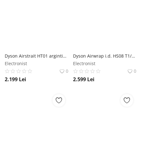
Dyson Airstrait HT01 argintiu/coper - Placa de păr Dyson
Dyson Airwrap i.d. HS08 T1/T2 vinca albastru/topaz - Fier de ondulat Dyson
Electronist
Electronist
0
0
2.199
Lei
2.599
Lei