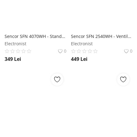
Sencor SFN 4070WH - Stand și ventilator de masă Sencor
Sencor SFN 2540WH - Ventilator stand Sencor
Electronist
Electronist
0
0
349
Lei
449
Lei