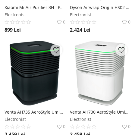
Xiaomi Mi Air Purifier 3H - Purificator de aer Xiaomi
Dyson Airwrap Origin HS02 argintiu/coper - Fier de ondulat Dyson
Electronist
Electronist
0
0
899
Lei
2.424
Lei
Venta AH735 AeroStyle Umidificator compact negru - Purificator de aer cu umidificator Venta
Venta AH730 AeroStyle Umidificator compact alb - Purificator de aer cu umidificator Venta
Electronist
Electronist
0
0
2.459
Lei
2.459
Lei