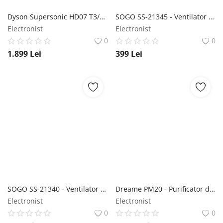
Dyson Supersonic HD07 T3/T4 Albastru de Prusia/coper - Uscător de păr Dyson
SOGO SS-21345 - Ventilator stand cu oscilație 3D SOGO
Electronist
Electronist
0
0
1.899
Lei
399
Lei
SOGO SS-21340 - Ventilator stand cu oscilație 3D SOGO
Dreame PM20 - Purificator de aer cu filtru HEPA Dreame
Electronist
Electronist
0
0