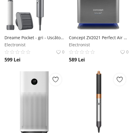
Înregistrare
Dreame Pocket - gri - Uscător de păr Dreame
Concept ZV2021 Perfect Air Smart - Umidificator Concept
Electronist
Electronist
0
0
599
Lei
589
Lei