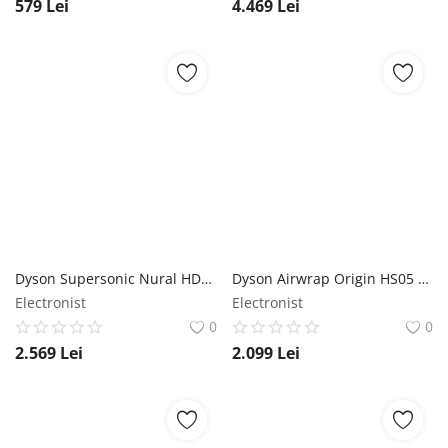
579
Lei
4.469
Lei
Dyson Supersonic Nural HD16 jasper plum - Uscător de păr Dyson
Dyson Airwrap Origin HS05 argintiu/coper - Fier de ondulat Dyson
Electronist
Electronist
0
0
2.569
Lei
2.099
Lei