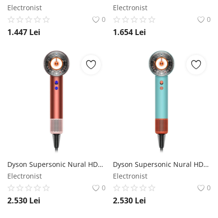
Electronist
Electronist
0
0
1.447
Lei
1.654
Lei
Dyson Supersonic Nural HD16 Strawberry Bronze / Blush Pink - Uscător de păr Dyson
Dyson Supersonic Nural HD16 Ceramic patina / Topaz - Uscător de păr Dyson
Electronist
Electronist
0
0
2.530
Lei
2.530
Lei