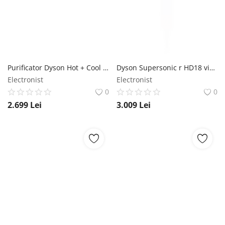
Purificator Dyson Hot + Cool HP1 HP11 - Purificator de aer 3in1 Dyson
Dyson Supersonic r HD18 vinca albastru/topaz - Uscător de păr Dyson
Electronist
Electronist
0
0
2.699
Lei
3.009
Lei