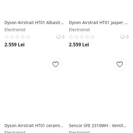
Dyson Airstrait HT01 Albastru de Prusia / cupru - Placa de păr Dyson
Dyson Airstrait HT01 jasper plum - Placa de păr Dyson
Electronist
Electronist
0
0
2.559
Lei
2.559
Lei
Dyson Airstrait HT01 ceramic roz/rose - Placa de păr Dyson
Sencor SFE 2310WH - Ventilator de masă Sencor
Electronist
Electronist