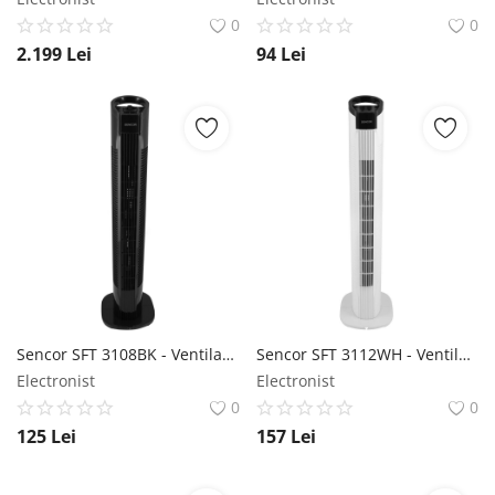
0
0
2.199
Lei
94
Lei
Sencor SFT 3108BK - Ventilator de coloană Sencor
Sencor SFT 3112WH - Ventilator tip coloană Sencor
Electronist
Electronist
0
0
125
Lei
157
Lei