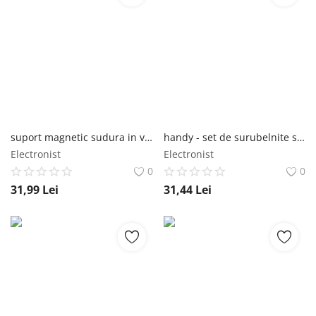
suport magnetic sudura in v 25lbs Almaz
handy - set de surubelnite si chei tubulare - practic si compact HANDY
Electronist
Electronist
0
0
31,99
Lei
31,44
Lei