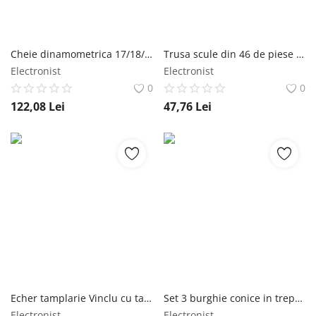
Cheie dinamometrica 17/18/21mm Bigstren 19964 Bigstren
Trusa scule din 46 de piese Otel Crom Vanadiu BigStern
Electronist
Electronist
0
0
122,08
Lei
47,76
Lei
Echer tamplarie Vinclu cu talpa Bigstren 19175 Bigstren
Set 3 burghie conice in trepte otel, 4-20 mm Iso Trade
Electronist
Electronist