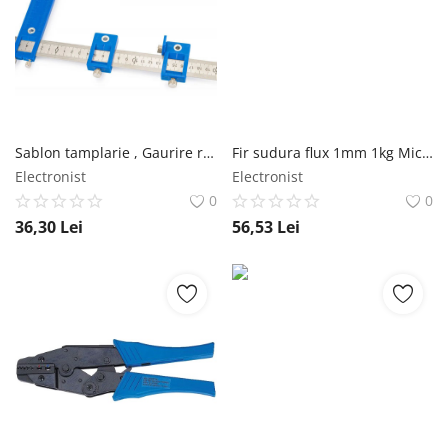
Înregistrare
Sablon tamplarie , Gaurire rapida, Power Mat POWERMAT
Fir sudura flux 1mm 1kg Micul Fermier
Electronist
Electronist
0
0
36,30
Lei
56,53
Lei