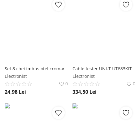
Set 8 chei imbus otel crom-vanadiu REBEL RB-1106 REBEL
Cable tester UNI-T UT683KIT UNI-T
Electronist
Electronist
0
0
24,98
Lei
334,50
Lei