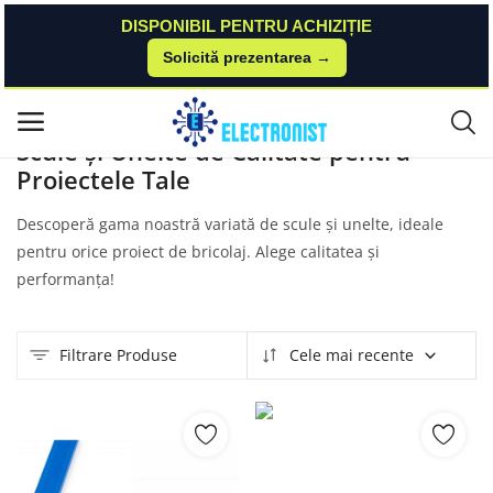
DISPONIBIL PENTRU ACHIZIȚIE
Solicită prezentarea →
Acasă
Produse
Scule Si Unelte
Meniu principal
Scule și Unelte de Calitate pentru
Proiectele Tale
Categorii
Descoperă gama noastră variată de scule și unelte, ideale
Acasă
pentru orice proiect de bricolaj. Alege calitatea și
performanța!
Listă de dorințe
Contact
Filtrare Produse
Cele mai recente
Blog
Autentificare