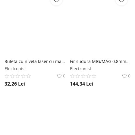
Ruleta cu nivela laser cu masura 250cm Bigstren
Fir sudura MIG/MAG 0.8mm 5kg
Electronist
Electronist
0
0
32,26
Lei
144,34
Lei