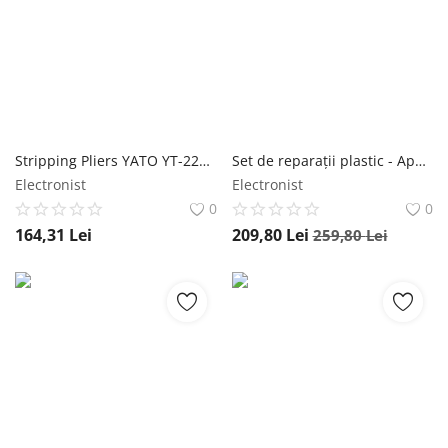
Stripping Pliers YATO YT-2270 YATO
Set de reparații plastic - Aparat de pirogravat - Stapler ZD-8905C ZhongDI
Electronist
Electronist
0
0
164,31
Lei
209,80
Lei
259,80
Lei