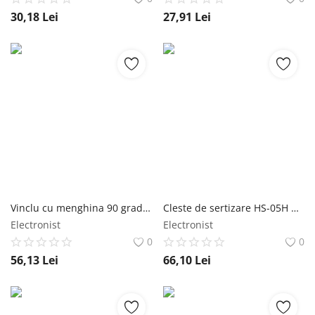
30,18
Lei
27,91
Lei
Vinclu cu menghina 90 grade pentru tamplarie
Cleste de sertizare HS-05H pentru cablu coaxial TIPA
Electronist
Electronist
0
0
56,13
Lei
66,10
Lei