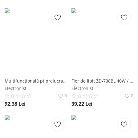
Multifuncţională pt.prelucrare cabluri Cablu: rotund,plat NEWBRAND
Fier de lipit ZD-738BL 40W / 4xLED, comutator UNI-T
Electronist
Electronist
0
0
92,38
Lei
39,22
Lei