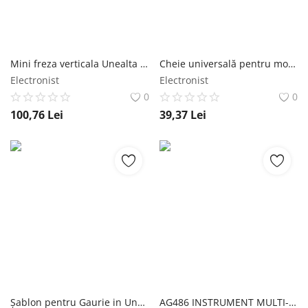
Mini freza verticala Unealta rotativa Deko Tools DEKO Tools
Cheie universală pentru montarea robinetelor și chiuvetelor 2in1
Electronist
Electronist
0
0
100,76
Lei
39,37
Lei
Șablon pentru Gaurie in Unghi - pentru imbinari doar cu holzsurub
AG486 INSTRUMENT MULTI-FUNCTIONAL