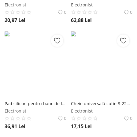
Electronist
Electronist
0
0
20,97
Lei
62,88
Lei
Pad silicon pentru banc de lucru repartii telefoane, chei, electronica, termorezistent, 30x40cm Bigstren
Cheie universală cutie 8-22mm Bigstren 22549 Bigstren
Electronist
Electronist
0
0
36,91
Lei
17,15
Lei