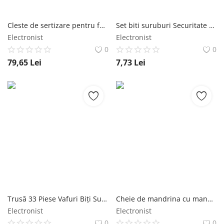
Cleste de sertizare pentru fastoni și prize izolate HS-06 WF2C TIPA
Set biti suruburi Securitate Y YATO
Electronist
Electronist
0
0
79,65
Lei
7,73
Lei
Trusă 33 Piese Vafuri Biți Surubelnita pentru suruburi de siguranta + Prelungitor VOREL
Cheie de mandrina cu maner 2 ÎN1
Electronist
Electronist
0
0