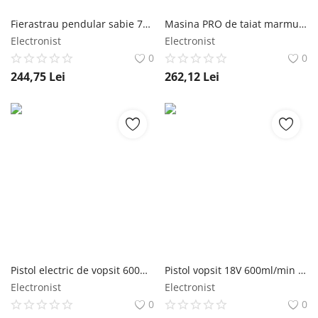
Fierastrau pendular sabie 710W 115mm Detoolz
Masina PRO de taiat marmura 1300W 14000rpm 110mm Detoolz
Electronist
Electronist
0
0
244,75
Lei
262,12
Lei
Pistol electric de vopsit 600W 1200ml/min Detoolz
Pistol vopsit 18V 600ml/min rezervor 1000ml Detoolz
Electronist
Electronist
0
0