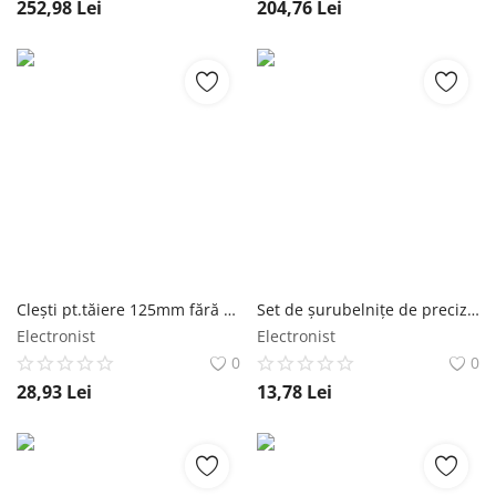
252,98
Lei
204,76
Lei
Cleşti pt.tăiere 125mm fără faţetă SMT ELECTRONIC TECHNOLOGY LIMITED
Set de șurubelnițe de precizie 25 în 1 Bigstren
Electronist
Electronist
0
0
28,93
Lei
13,78
Lei