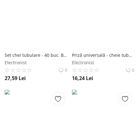
Set chei tubulare - 40 buc. Bigstren 19168 Bigstren
Priză universală - cheie tubulară universala 7-19mm Iso Trade
Electronist
Electronist
0
0
27,59
Lei
16,24
Lei