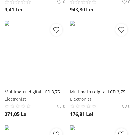
0
0
9,41
Lei
943,80
Lei
Multimetru digital LCD 3,75 cifre (6000) 13mm AX-507B AXIOMET
Multimetru digital LCD 3,75 cifre (6000) Grad murdărire:2 AX-503 AXIOMET
Electronist
Electronist
0
0
271,05
Lei
176,81
Lei