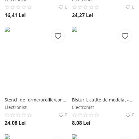
0
0
16,41
Lei
24,27
Lei
Stencil de forme/profile/contururi Iso Trade
Bisturii, cuțite de modelat - set Iso Trade
Electronist
Electronist
0
0
24,08
Lei
8,08
Lei