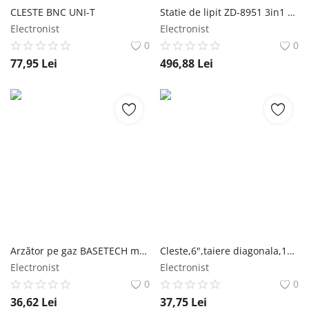
CLESTE BNC UNI-T
Statie de lipit ZD-8951 3in1 Combo ZhongDI
Electronist
Electronist
0
0
77,95
Lei
496,88
Lei
Arzător pe gaz BASETECH mini CONRAD
Cleste,6",taiere diagonala,160mm,Pro'sKit Cod EAN: 4710810381621 UNI-T
Electronist
Electronist
0
0
36,62
Lei
37,75
Lei